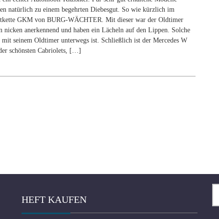
nach:
n natürlich zu einem begehrten Diebesgut. So wie kürzlich im
rkantkette GKM von BURG-WÄCHTER. Mit dieser war der Oldtimer
n nicken anerkennend und haben ein Lächeln auf den Lippen. Solche
r mit seinem Oldtimer unterwegs ist. Schließlich ist der Mercedes W
der schönsten Cabriolets, […]
Su
HEFT KAUFEN
na