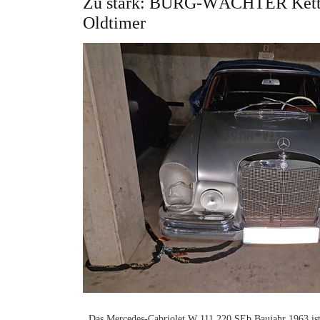
Zu stark: BURG-WÄCHTER Kette 
Oldtimer
Das Mercedes-Cabriolet W 111 220 SEb Baujahr 1963 ist e