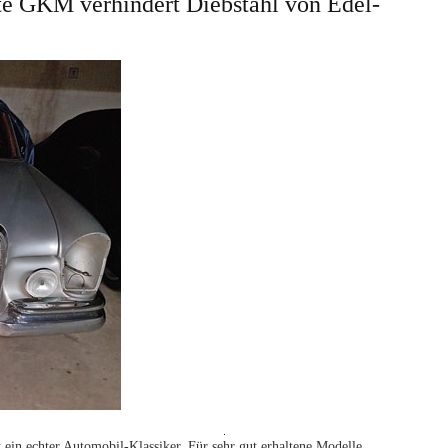
GKM verhindert Diebstahl von Edel-
Suchen
in echter Automobil-Klassiker. Für sehr gut erhaltene Modelle