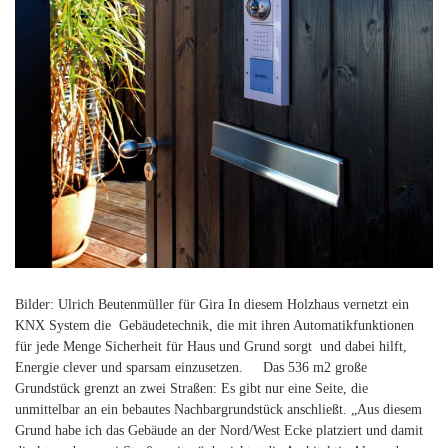
Bilder: Ulrich Beutenmüller für Gira In diesem Holzhaus vernetzt ein
KNX System die Gebäudetechnik, die mit ihren Automatikfunktionen
für jede Menge Sicherheit für Haus und Grund sorgt und dabei hilft,
Energie clever und sparsam einzusetzen. Das 536 m2 große
Grundstück grenzt an zwei Straßen: Es gibt nur eine Seite, die
unmittelbar an ein bebautes Nachbargrundstück anschließt. „Aus diesem
Grund habe ich das Gebäude an der Nord/West Ecke platziert und damit