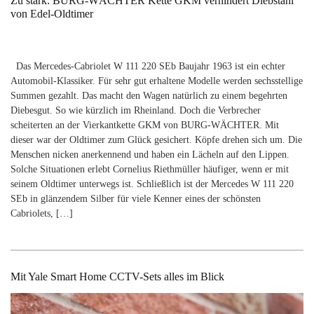
Zu stark: BURG-WÄCHTER Kette GKM verhindert Diebstahl
von Edel-Oldtimer
Das Mercedes-Cabriolet W 111 220 SEb Baujahr 1963 ist ein echter
Automobil-Klassiker. Für sehr gut erhaltene Modelle werden sechsstellige
Summen gezahlt. Das macht den Wagen natürlich zu einem begehrten
Diebesgut. So wie kürzlich im Rheinland. Doch die Verbrecher
scheiterten an der Vierkantkette GKM von BURG-WÄCHTER. Mit
dieser war der Oldtimer zum Glück gesichert. Köpfe drehen sich um. Die
Menschen nicken anerkennend und haben ein Lächeln auf den Lippen.
Solche Situationen erlebt Cornelius Riethmüller häufiger, wenn er mit
seinem Oldtimer unterwegs ist. Schließlich ist der Mercedes W 111 220
SEb in glänzendem Silber für viele Kenner eines der schönsten
Cabriolets, […]
Mit Yale Smart Home CCTV-Sets alles im Blick