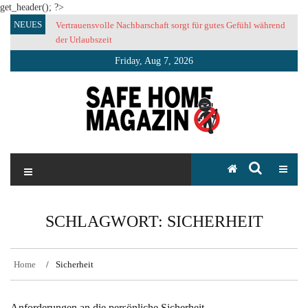
get_header(); ?>
Skip
NEUES
Vertrauensvolle Nachbarschaft sorgt für gutes Gefühl während
to
der Urlaubszeit
content
Friday, Aug 7, 2026
SAFE HOME Magazin
Sicherlich sicher ich
SCHLAGWORT:
SICHERHEIT
Home
Sicherheit
Anforderungen an die persönliche Sicherheit