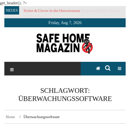
get_header(); ?>
Skip
NEUES
Sicher & Clever in die Outoorsaison
Vertrauensvolle Nachbarschaft sorgt für gutes Gefühl während
to
der Urlaubszeit
content
Friday, Aug 7, 2026
SAFE HOME Magazin
Sicherlich sicher ich
SCHLAGWORT:
ÜBERWACHUNGSSOFTWARE
Home
Überwachungssoftware