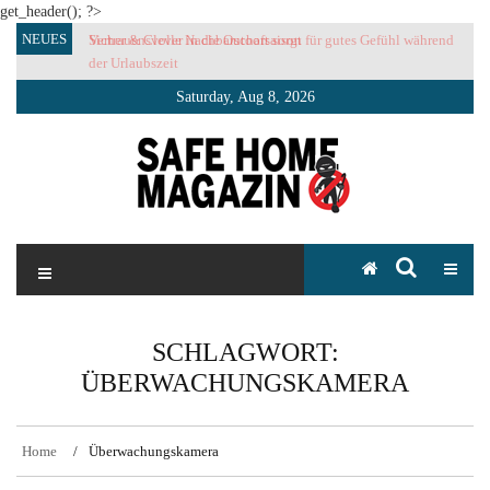
get_header(); ?>
Skip
NEUES
Sicher & Clever in die Outoorsaison
Vertrauensvolle Nachbarschaft sorgt für gutes Gefühl während
to
der Urlaubszeit
content
Saturday, Aug 8, 2026
SAFE HOME Magazin
Sicherlich sicher ich
SCHLAGWORT:
ÜBERWACHUNGSKAMERA
Home
Überwachungskamera