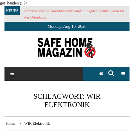
get_header(); ?>
Skip
NEUES
Vertrauensvolle Nachbarschaft sorgt für gutes Gefühl während
to
der Urlaubszeit
content
Monday, Aug 10, 2026
SAFE HOME Magazin
Sicherlich sicher ich
SCHLAGWORT:
WIR
ELEKTRONIK
Home
WIR Elektronik