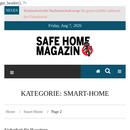
get_header(); ?>
Skip
NEUES
Vertrauensvolle Nachbarschaft sorgt für gutes Gefühl während
to
der Urlaubszeit
content
Friday, Aug 7, 2026
SAFE HOME Magazin
Sicherlich sicher ich
KATEGORIE:
SMART-HOME
Home
Smart-Home
Page 2
Sicherheit für Haustiere