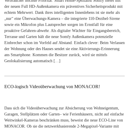
Verbraucher höchste Priorität. Smart Home-Spezialist Somfy bietet mit
der neuen Full HD-Außenkamera ein präventives Sicherheitsprodukt mit
echtem Mehrwert. Dank ihres intelligenten Innenlebens ist sie mehr als
„nur“ eine Überwachungs-Kamera – die integrierte 110-Dezibel-Sirene
sowie ein Mikrofon plus Lautsprecher sorgen im Ernstfall für eine
proaktive Gefahren-abwehr. Als digitaler Wächter für Eingangsbereich,
Terrasse und Garten hält die neue Somfy Außenkamera potenzielle
Einbrecher schon im Vorfeld auf Abstand. Einfach clever: Beim Verlassen
der Wohnung oder des Hauses sendet sie eine Aktivierungs-Erinnerung
ans Smartphone. Kommen die Besitzer zurück, wird sie mittels
Geolokalisierung automatisch […]
ECO-logisch Videoüberwachung von MONACOR!
Dass sich die Videoüberwachung zur Absicherung von Wohneigentum,
Garagen, Stellplätzen oder Garten– wie Ferienhäusern, nicht auf einfache
Weitwinkel-Kameras beschränken muss, beweist die neue ECO-Line von
MONACOR. Ob sie die netzwerkbasierende 2-Megapixel-Variante mit