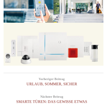
Post
Vorheriger Beitrag
navigation
Previous
URLAUB, SOMMER, SICHER
Post:
Nächster Beitrag
Next
SMARTE TÜREN: DAS GEWISSE ETWAS