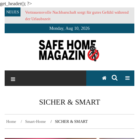
get_header(); ?>
Skip
NEUES
Vertrauensvolle Nachbarschaft sorgt für gutes Gefühl während
to
der Urlaubszeit
content
Monday, Aug 10, 2026
SAFE HOME Magazin
Sicherlich sicher ich
SICHER & SMART
Home
Smart-Home
SICHER & SMART