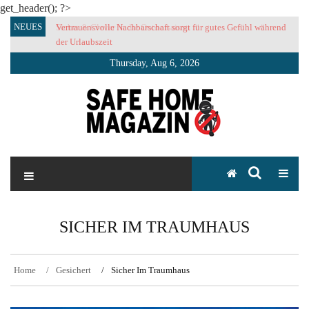
get_header(); ?>
Skip
NEUES
Vertrauensvolle Nachbarschaft sorgt für gutes Gefühl während
to
der Urlaubszeit
content
Thursday, Aug 6, 2026
SAFE HOME Magazin
Sicherlich sicher ich
SICHER IM TRAUMHAUS
Home
Gesichert
Sicher Im Traumhaus