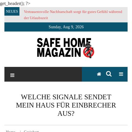
get_header(); ?>
Skip
NEUES
Vertrauensvolle Nachbarschaft sorgt für gutes Gefühl während
to
der Urlaubszeit
content
Sunday, Aug 9, 2026
SAFE HOME Magazin
Sicherlich sicher ich
WELCHE SIGNALE SENDET
MEIN HAUS FÜR EINBRECHER
AUS?
Home
Gesichert