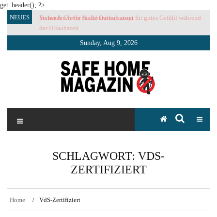
get_header(); ?>
Skip
NEUES
Sicher & Clever in die Outoorsaison
Vertrauensvolle Nachbarschaft sorgt für gutes Gefühl während
to
der Urlaubszeit
content
Sunday, Aug 9, 2026
SAFE HOME Magazin
Sicherlich sicher ich
SCHLAGWORT:
VDS-
ZERTIFIZIERT
Home
VdS-Zertifiziert