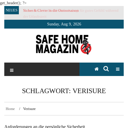
get_header(); ?>
Skip
NEUES
Sicher & Clever in die Outoorsaison
Vertrauensvolle Nachbarschaft sorgt für gutes Gefühl während
to
der Urlaubszeit
content
Sunday, Aug 9, 2026
SAFE HOME Magazin
Sicherlich sicher ich
SCHLAGWORT:
VERISURE
Home
Verisure
Anforderungen an die persönliche Sicherheit